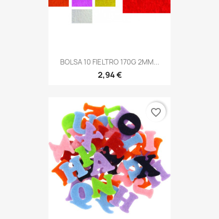
BOLSA 10 FIELTRO 170G 2MM...
2,94 €
favorite_border