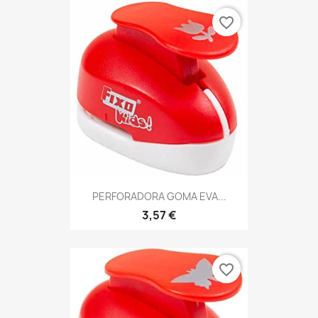
favorite_border
PERFORADORA GOMA EVA...
3,57 €
favorite_border