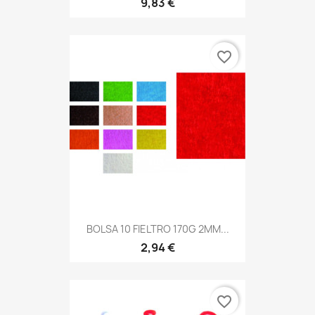
9,83 €
favorite_border
BOLSA 10 FIELTRO 170G 2MM...
2,94 €
favorite_border