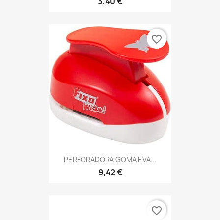
3,40 €
favorite_border
PERFORADORA GOMA EVA...
9,42 €
favorite_border