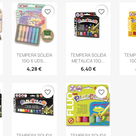
favorite_border
favorite_border
Vista rápida
Vista rápida
V



TEMPERA SOLIDA
TEMPERA SOLIDA
TEMP
10G 6 UDS...
METALICA 10G...
10G
4,28 €
6,40 €
favorite_border
favorite_border
Vista rápida
Vista rápida


TEMPERA SOLIDA
TEMPERA SOLIDA