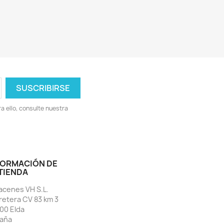
 ello, consulte nuestra
FORMACIÓN DE
 TIENDA
acenes VH S.L.
retera CV 83 km 3
00 Elda
aña