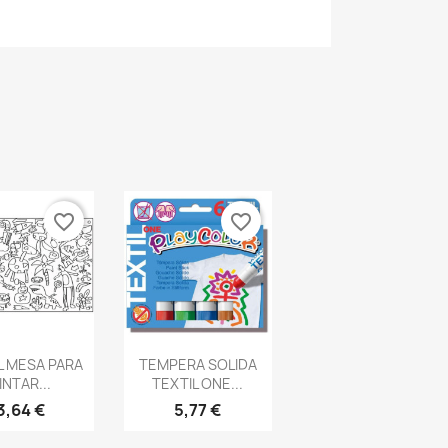
favorite_border
favorite_border
ista rápida
Vista rápida

 MESA PARA
TEMPERA SOLIDA
INTAR...
TEXTIL ONE...
3,64 €
5,77 €