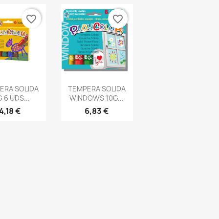
favorite_border
favorite_border
ista rápida
Vista rápida

ERA SOLIDA
TEMPERA SOLIDA
 6 UDS...
WINDOWS 10G...
4,18 €
6,83 €