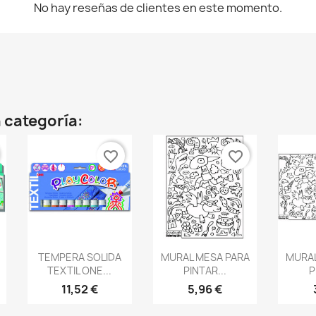
No hay reseñas de clientes en este momento.
 categoría:
favorite_border
favorite_border
Vista rápida
Vista rápida
V



TEMPERA SOLIDA
MURAL MESA PARA
MURAL
TEXTIL ONE...
PINTAR...
P
11,52 €
5,96 €