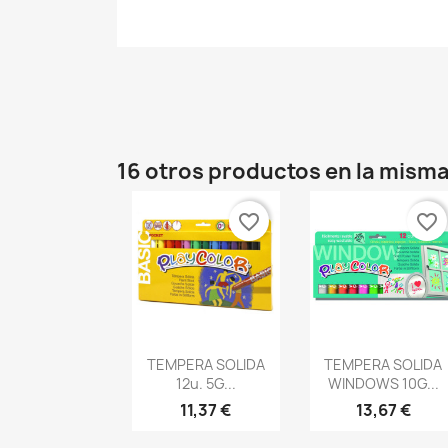
16 otros productos en la misma
favorite_border
favorite_border
Vista rápida
Vista rápida


TEMPERA SOLIDA
TEMPERA SOLIDA
12u. 5G...
WINDOWS 10G...
11,37 €
13,67 €