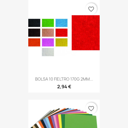
favorite_border
BOLSA 10 FIELTRO 170G 2MM...
2,94 €
favorite_border