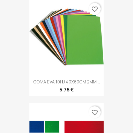
favorite_border
GOMA EVA 10HJ 40X60CM 2MM...
5,76 €
favorite_border