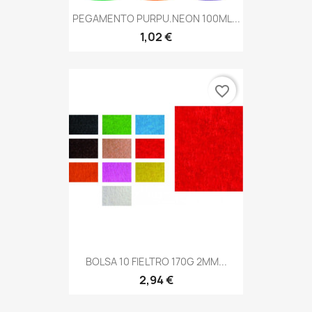
PEGAMENTO PURPU.NEON 100ML...
1,02 €
favorite_border
BOLSA 10 FIELTRO 170G 2MM...
2,94 €