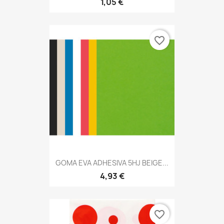
1,05 €
favorite_border
GOMA EVA ADHESIVA 5HJ BEIGE...
4,93 €
favorite_border