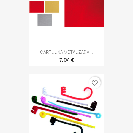
CARTULINA METALIZADA...
7,04 €
favorite_border