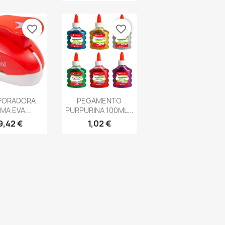
favorite_border
favorite_border
ista rápida
Vista rápida

FORADORA
PEGAMENTO
MA EVA...
PURPURINA 100ML...
9,42 €
1,02 €