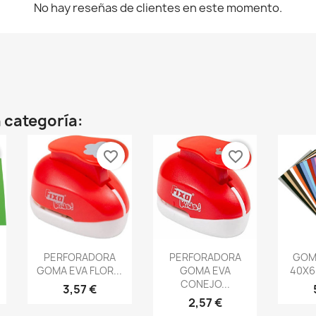
No hay reseñas de clientes en este momento.
 categoría:
favorite_border
favorite_border
Vista rápida
Vista rápida
V



PERFORADORA
PERFORADORA
GOMA
GOMA EVA FLOR...
GOMA EVA
40X6
CONEJO...
3,57 €
2,57 €