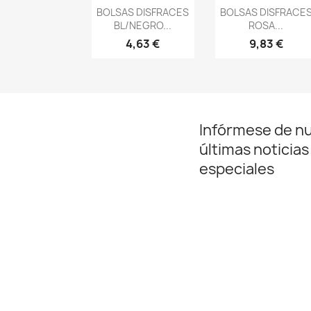
Vista rápida
Vista rápida


BOLSAS DISFRACES
BOLSAS DISFRACE
BL/NEGRO...
ROSA...
4,63 €
9,83 €
Infórmese de n
últimas noticias
especiales