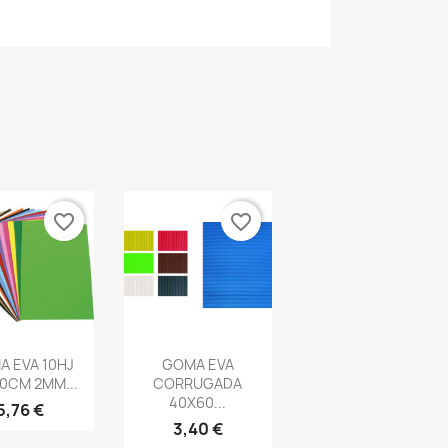
favorite_border
favorite_border
ista rápida
Vista rápida

 EVA 10HJ
GOMA EVA
0CM 2MM...
CORRUGADA
40X60...
5,76 €
3,40 €