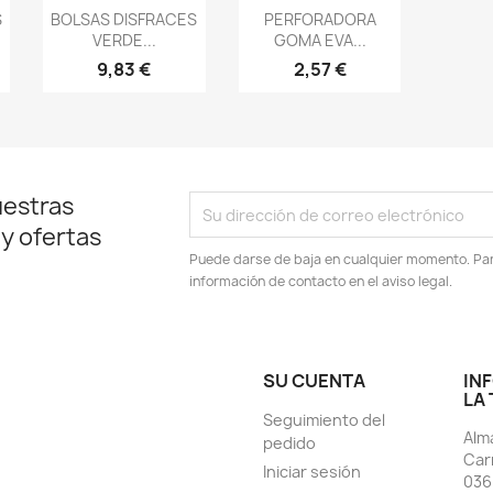
Vista rápida
Vista rápida


S
BOLSAS DISFRACES
PERFORADORA
VERDE...
GOMA EVA...
9,83 €
2,57 €
uestras
 y ofertas
Puede darse de baja en cualquier momento. Para
información de contacto en el aviso legal.
SU CUENTA
IN
LA
Seguimiento del
Alm
pedido
Car
Iniciar sesión
036