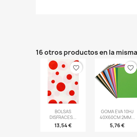
16 otros productos en la misma
favorite_border
favorite_border
Vista rápida
Vista rápida


BOLSAS
GOMA EVA 10HJ
DISFRACES...
40X60CM 2MM...
13,54 €
5,76 €