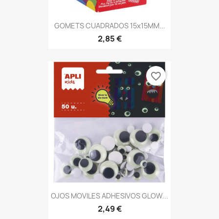
GOMETS CUADRADOS 15x15MM...
2,85 €
favorite_border
OJOS MOVILES ADHESIVOS GLOW...
2,49 €