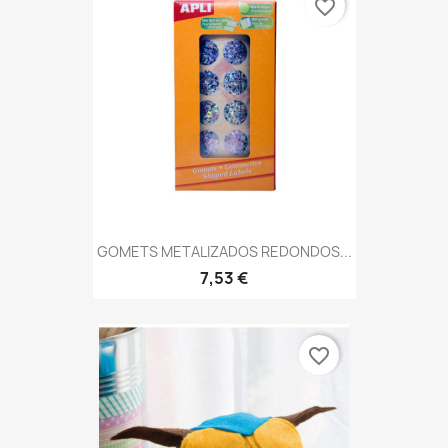
favorite_border
GOMETS METALIZADOS REDONDOS...
7,53 €
favorite_border