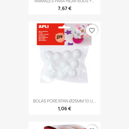
ANIMALES PARA HILAR 6UDS +...
7,67 €
favorite_border
BOLAS POREXPAN Ø25MM 10 U...
1,06 €