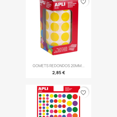
favorite_border
GOMETS REDONDOS 20MM...
2,85 €
favorite_border