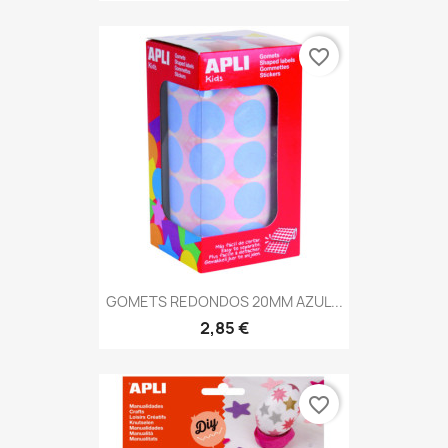
favorite_border
GOMETS REDONDOS 20MM AZUL...
2,85 €
favorite_border