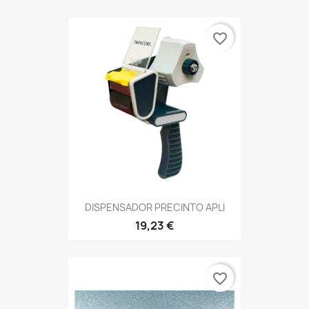
favorite_border
DISPENSADOR PRECINTO APLI
19,23 €
favorite_border