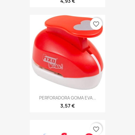
4,93 €
favorite_border
PERFORADORA GOMA EVA...
3,57 €
favorite_border