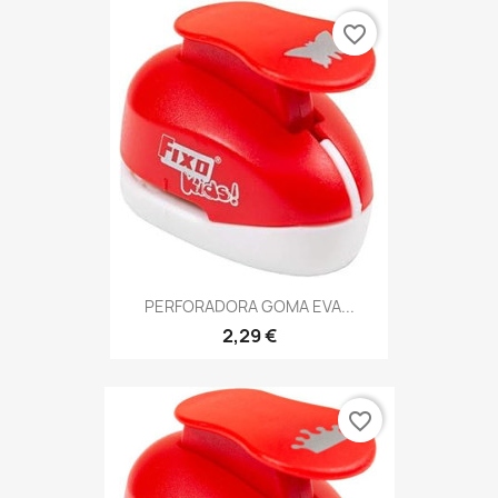
favorite_border
PERFORADORA GOMA EVA...
2,29 €
favorite_border