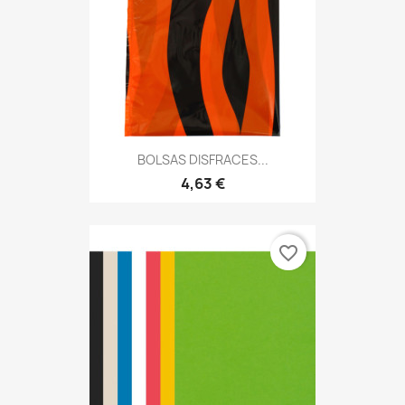
BOLSAS DISFRACES...
4,63 €
favorite_border