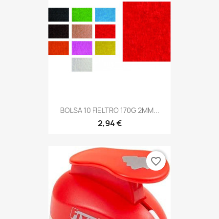
BOLSA 10 FIELTRO 170G 2MM...
2,94 €
favorite_border