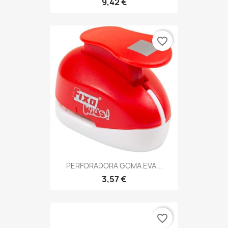
9,42 €
favorite_border
PERFORADORA GOMA EVA...
3,57 €
favorite_border