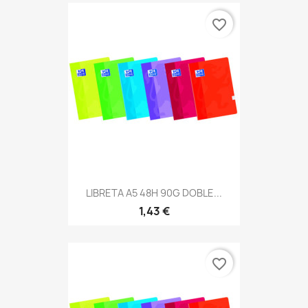
favorite_border
LIBRETA A5 48H 90G DOBLE...
1,43 €
favorite_border