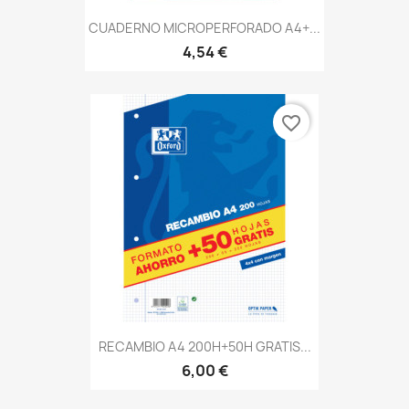
CUADERNO MICROPERFORADO A4+...
4,54 €
favorite_border
RECAMBIO A4 200H+50H GRATIS...
6,00 €