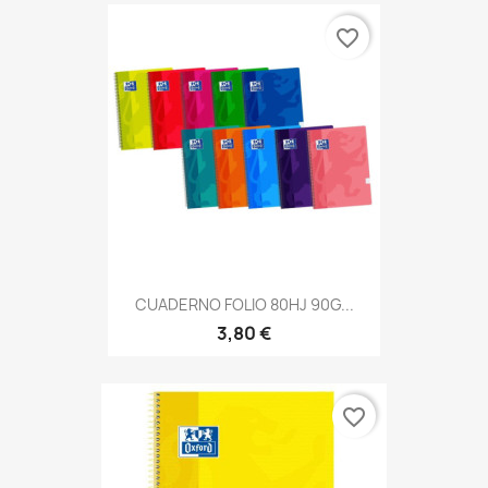
favorite_border
CUADERNO FOLIO 80HJ 90G...
3,80 €
favorite_border