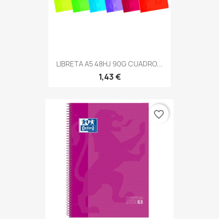
LIBRETA A5 48HJ 90G CUADRO...
1,43 €
favorite_border