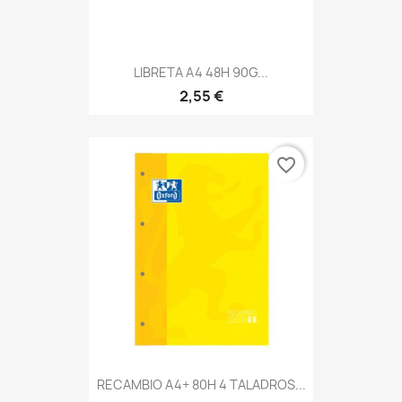
LIBRETA A4 48H 90G...
2,55 €
favorite_border
RECAMBIO A4+ 80H 4 TALADROS...