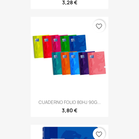
3,28 €
favorite_border
CUADERNO FOLIO 80HJ 90G...
3,80 €
favorite_border