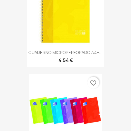
CUADERNO MICROPERFORADO A4+...
4,54 €
favorite_border