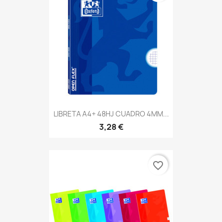
LIBRETA A4+ 48HJ CUADRO 4MM...
3,28 €
favorite_border