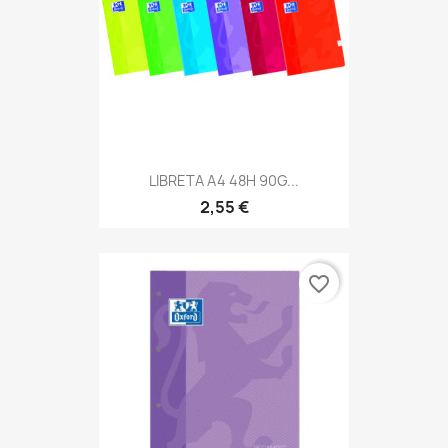
LIBRETA A4 48H 90G...
2,55 €
favorite_border