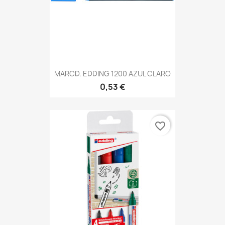
MARCD. EDDING 1200 AZUL CLARO
0,53 €
favorite_border