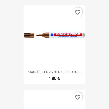
favorite_border
MARCD. PERMANENTE EDDING...
1,90 €
favorite_border