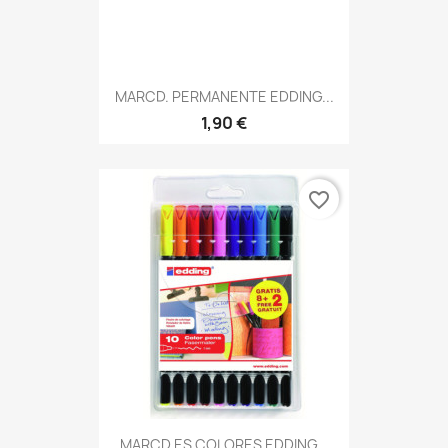
MARCD. PERMANENTE EDDING...
1,90 €
favorite_border
MARCD.ES COLORES EDDING...