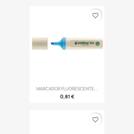
favorite_border
MARCADOR FLUORESCENTE...
0,81 €
favorite_border