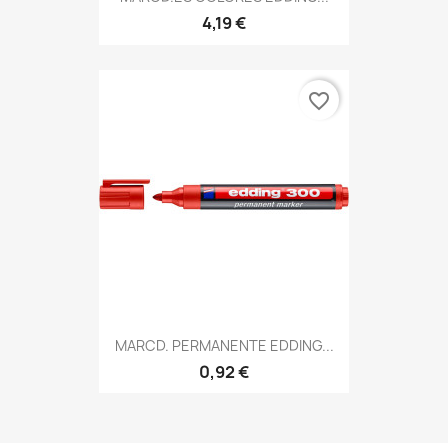
4,19 €
favorite_border
MARCD. PERMANENTE EDDING...
0,92 €