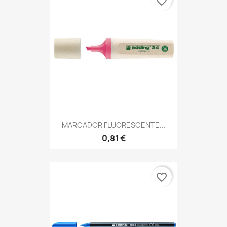
favorite_border
MARCADOR FLUORESCENTE...
0,81 €
favorite_border