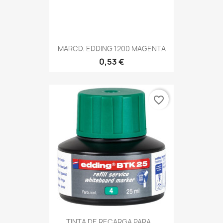
MARCD. EDDING 1200 MAGENTA
0,53 €
favorite_border
TINTA DE RECARGA PARA...