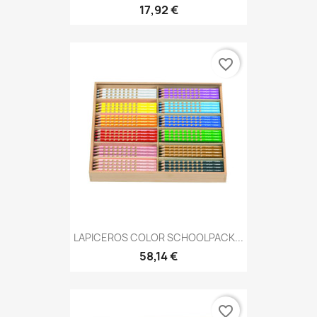
17,92 €
favorite_border
LAPICEROS COLOR SCHOOLPACK...
58,14 €
favorite_border